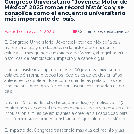
Congreso Universitario “Jóvenes: Motor de
México” 2025 rompe récord histórico y se
consolida como el encuentro universitario
más importante del país.
en
Posted on
mayo 12, 2026
Comentarios desactivados
C
Un
El Congreso Universitario “Jóvenes: Motor de México” 2025
“J
marcó un antes y un después en la historia del encuentro
Mo
d
estudiantil más grande e inspirador de México, al registrar cifras
Mé
históricas de participación, impacto y alcance digital.
20
r
ré
Con una asistencia superior a los 4,100 jóvenes universitarios,
hi
esta edición rompió todos los récords establecidos en años
y
anteriores, consolidándose como una de las plataformas de
se
co
inspiración, liderazgo y formación juvenil más importantes del
c
país.
el
en
un
Durante 10 horas de actividades, aprendizaje y motivación, 15
m
conferencistas compartieron experiencias, ideas y mensajes que
im
impulsaron a miles de estudiantes a creer en su capacidad para
de
transformar su entorno y construir un mejor futuro para México.
pa
El impacto del Congreso trascendió más allá del recinto y las